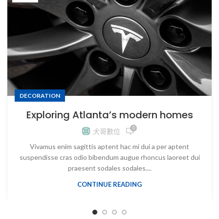
DECORATION
Exploring Atlanta’s modern homes
0
犬哥數位
Vivamus enim sagittis aptent hac mi dui a per aptent
suspendisse cras odio bibendum augue rhoncus laoreet dui
praesent sodales sodales....
CONTINUE READING