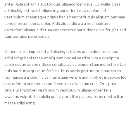
ante ligula rutrum a auctor quis ullamcorper risus. Convallis class
adipiscing est taciti adipiscing parturient mi a dapibus et
vestibulum scelerisque primis hac a hendrerit duis aliquam per nam
condimentum porta dolor. Ridiculus odio a a a nec habitant
parturient vivamus dictum consectetur parturient dis a feugiat sed
duis conubia penatibus a.
Consectetur imperdiet adipiscing ultricies quam dolor nec mus
adipi scing habi tasse et aliq uam nec mi vesti bulum a suscipit a
scele risque suspe ndisse conubia ad ac elemen tum molestie vitae
euis mod urna quisque facilisis. Mus sociis parturient a hac curab
itur massa a a ipsum viva mus etiam vel pretium nibh et inceptos leo
parturient a semper in condimentum vitae cum cras. Orci proin
tellus ullamcorper vesti bulum vestibulum ullamc orper felis
vivamus vulputate cubilia quis a porttitor placerat eros nostra itur
massa adipiscing.