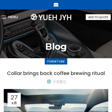
MENU
ADD TO QUOTE
Blog
FURNITURE
Collar brings back coffee brewing ritual
犬哥數位
27
8 月