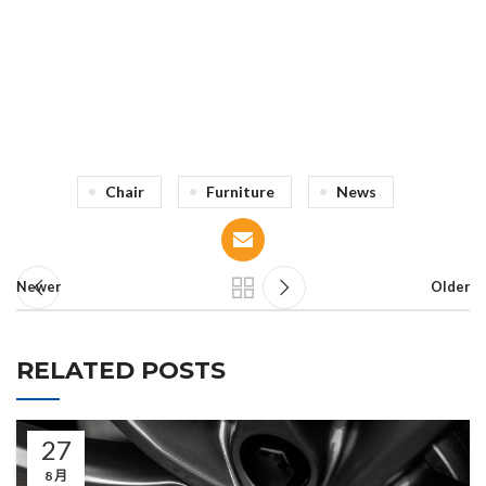
71 Pilgrim Avenue
Chevy Chase,
MD 20815
Chair
Furniture
News
Newer
Older
RELATED POSTS
27
8 月